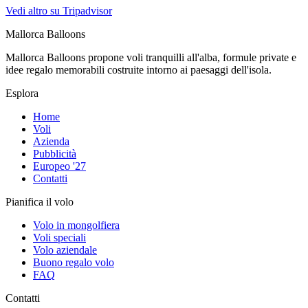
Vedi altro su Tripadvisor
Mallorca Balloons
Mallorca Balloons propone voli tranquilli all'alba, formule private e
idee regalo memorabili costruite intorno ai paesaggi dell'isola.
Esplora
Home
Voli
Azienda
Pubblicità
Europeo '27
Contatti
Pianifica il volo
Volo in mongolfiera
Voli speciali
Volo aziendale
Buono regalo volo
FAQ
Contatti