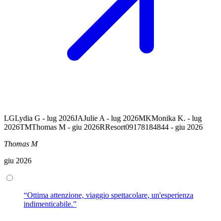
LG
Lydia G - lug 2026
JA
Julie A - lug 2026
MK
Monika K. - lug
2026
TM
Thomas M - giu 2026
R
Resort09178184844 - giu 2026
Thomas M
giu 2026
“Ottima attenzione, viaggio spettacolare, un'esperienza
indimenticabile.”