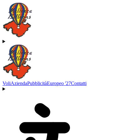
Voli
Azienda
Pubblicità
Europeo '27
Contatti