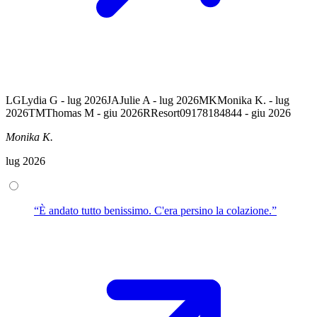
LG
Lydia G - lug 2026
JA
Julie A - lug 2026
MK
Monika K. - lug
2026
TM
Thomas M - giu 2026
R
Resort09178184844 - giu 2026
Monika K.
lug 2026
“È andato tutto benissimo. C'era persino la colazione.”