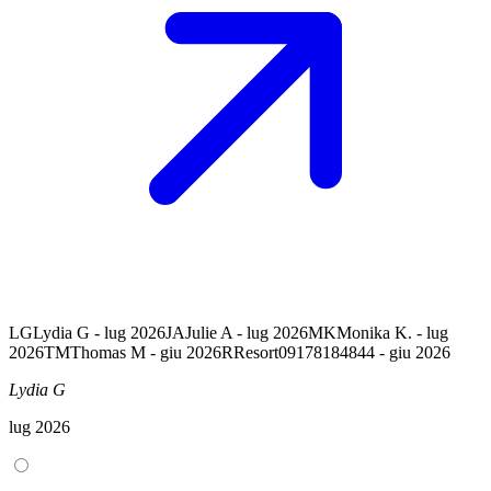
LG
Lydia G - lug 2026
JA
Julie A - lug 2026
MK
Monika K. - lug
2026
TM
Thomas M - giu 2026
R
Resort09178184844 - giu 2026
Lydia G
lug 2026