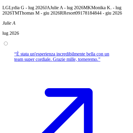
LG
Lydia G - lug 2026
JA
Julie A - lug 2026
MK
Monika K. - lug
2026
TM
Thomas M - giu 2026
R
Resort09178184844 - giu 2026
Julie A
lug 2026
“È stata un'esperienza incredibilmente bella con un
team super cordiale. Grazie mille, torneremo.”