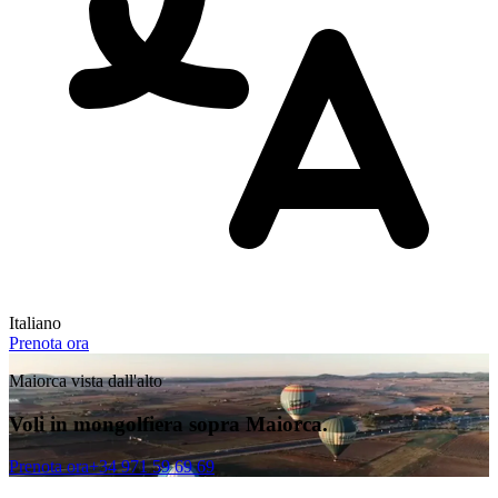
Italiano
Prenota ora
Maiorca vista dall'alto
Voli in mongolfiera sopra Maiorca.
Prenota ora
+34 971 59 69 69