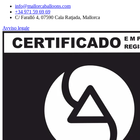
info@mallorcaballoons.com
+34 971 59 69 69
C/ Faralló 4, 07590 Cala Ratjada, Mallorca
Avviso legale