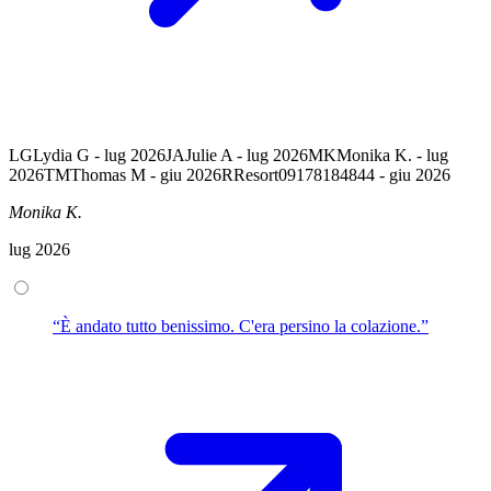
LG
Lydia G - lug 2026
JA
Julie A - lug 2026
MK
Monika K. - lug
2026
TM
Thomas M - giu 2026
R
Resort09178184844 - giu 2026
Monika K.
lug 2026
“È andato tutto benissimo. C'era persino la colazione.”