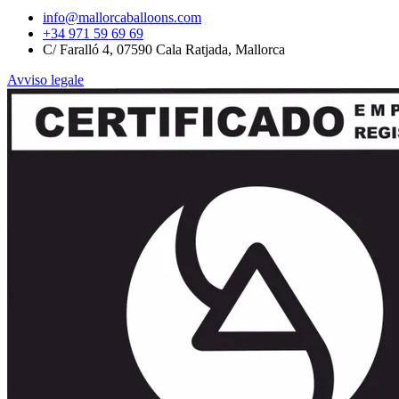
info@mallorcaballoons.com
+34 971 59 69 69
C/ Faralló 4, 07590 Cala Ratjada, Mallorca
Avviso legale