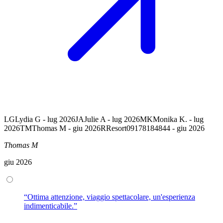
LG
Lydia G - lug 2026
JA
Julie A - lug 2026
MK
Monika K. - lug
2026
TM
Thomas M - giu 2026
R
Resort09178184844 - giu 2026
Thomas M
giu 2026
“Ottima attenzione, viaggio spettacolare, un'esperienza
indimenticabile.”