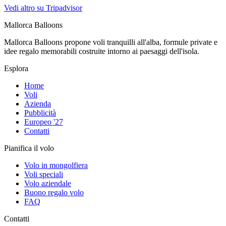
Vedi altro su Tripadvisor
Mallorca Balloons
Mallorca Balloons propone voli tranquilli all'alba, formule private e
idee regalo memorabili costruite intorno ai paesaggi dell'isola.
Esplora
Home
Voli
Azienda
Pubblicità
Europeo '27
Contatti
Pianifica il volo
Volo in mongolfiera
Voli speciali
Volo aziendale
Buono regalo volo
FAQ
Contatti