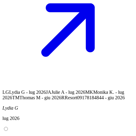
LG
Lydia G - lug 2026
JA
Julie A - lug 2026
MK
Monika K. - lug
2026
TM
Thomas M - giu 2026
R
Resort09178184844 - giu 2026
Lydia G
lug 2026