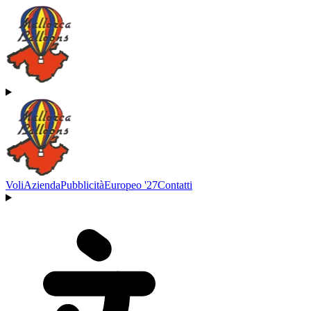
Voli
Azienda
Pubblicità
Europeo '27
Contatti