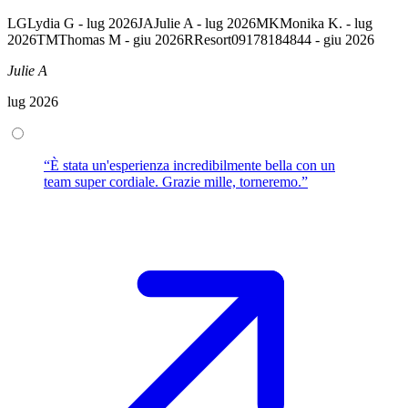
LG
Lydia G - lug 2026
JA
Julie A - lug 2026
MK
Monika K. - lug
2026
TM
Thomas M - giu 2026
R
Resort09178184844 - giu 2026
Julie A
lug 2026
“È stata un'esperienza incredibilmente bella con un
team super cordiale. Grazie mille, torneremo.”