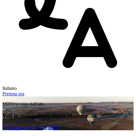
Italiano
Prenota ora
Maiorca vista dall'alto
Voli in mongolfiera sopra Maiorca.
Prenota ora
+34 971 59 69 69