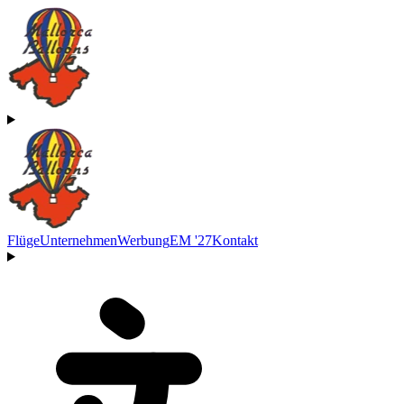
Flüge
Unternehmen
Werbung
EM '27
Kontakt