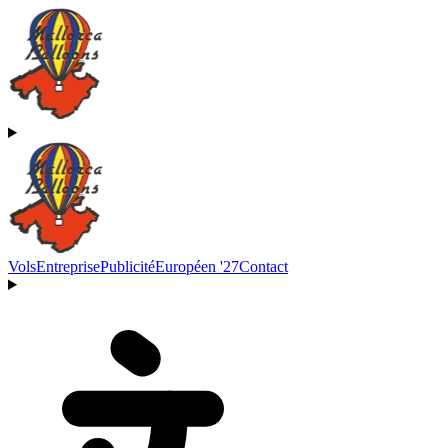
Vols
Entreprise
Publicité
Européen '27
Contact